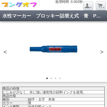
処理時間: 0.021秒
処理時間: 0.002秒
水性マーカー プロッキー詰替え式 青 PM150TR.33
<
>
商品の特徴
にじみが少なく、水に強い速乾性の顔料インクを使用。
商品仕様
種別
細字・太字 本体
カラー
青
インク種類
水性顔料インク