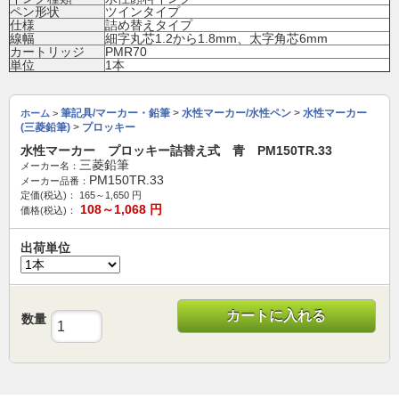
ペン形状
ツインタイプ
仕様
詰め替えタイプ
線幅
細字丸芯1.2から1.8mm、太字角芯6mm
カートリッジ
PMR70
単位
1本
筆記具/マーカー・鉛筆
>
水性マーカー/水性ペン
>
水性マーカー
ホーム
>
(三菱鉛筆)
>
プロッキー
水性マーカー プロッキー詰替え式 青 PM150TR.33
三菱鉛筆
メーカー名：
PM150TR.33
メーカー品番：
定価(税込)：
165～1,650
円
108～1,068
円
価格(税込)：
出荷単位
カートに入れる
数量