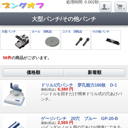
処理時間: 0.019秒
処理時間: 0.002秒
大型パンチ/その他パンチ
大型パンチ
カール 消耗品
コクヨ 消耗品
その他パンチ
56
件
の商品がございます。
価格順
新着順
ドリル1穴パンチ 穿孔能力166枚 D-1
6,380
円
価格(税込):
ハンドルを回すだけ!簡単ドリル式の穴あけパ
ンチ。
ゲージパンチ 20穴 ブルー GP-20-B
2,565
円
価格(税込):
バインダーノート用の穴あけが簡単にできる