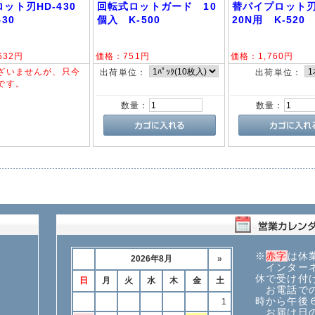
ット刃HD-430
回転式ロットガード 10
替パイプロット刃
30
個入 K-500
20N用 K-520
632
円
価格：
751
円
価格：
1,760
円
ざいませんが、只今
出荷単位：
出荷単位：
です。
数量：
数量：
※
赤字
は休
インターネ
休で受け付
お電話での
時から午後
お届け日の