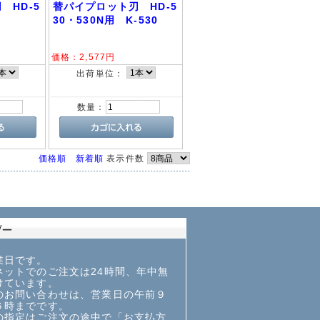
 HD-5
替パイプロット刃 HD-5
30・530N用 K-530
価格：
2,577
円
出荷単位：
数量：
価格順
新着順
表示件数
業日です。
ットでのご注文は24時間、年中無
けています。
お問い合わせは、営業日の午前９
６時までです。
指定はご注文の途中で「お支払方