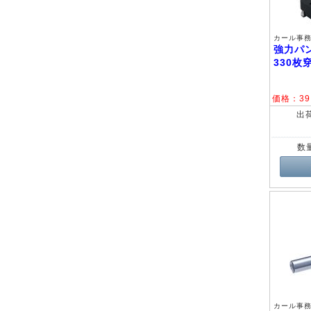
カール事務器
強力パン
330枚
価格：
39
出
数
カール事務器