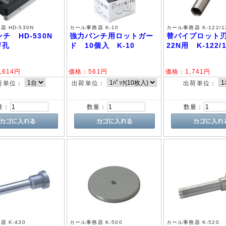
 HD-530N
カール事務器 K-10
カール事務器 K-122/1
チ HD-530N
強力パンチ用ロットガー
替パイプロット刃
穿孔
ド 10個入 K-10
22N用 K-122/1
,614
円
価格：
561
円
価格：
1,741
円
荷単位：
出荷単位：
出荷単位：
量：
数量：
数量：
 K-430
カール事務器 K-500
カール事務器 K-520