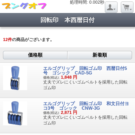
処理時間: 0.018秒
処理時間: 0.002秒
回転印 本西暦日付
12
件
の商品がございます。
価格順
新着順
エルゴグリップ 回転ゴム印 西暦日付5
号 ゴシック CAD-5G
1,848
円
価格(税込):
丈夫でズレにくいゴムベルトを採用した回転
ゴム印
エルゴグリップ 回転ゴム印 和文日付ヨ
コ3号 ゴシック CNW-3G
2,871
円
価格(税込):
丈夫でズレにくいゴムベルトを採用した回転
ゴム印